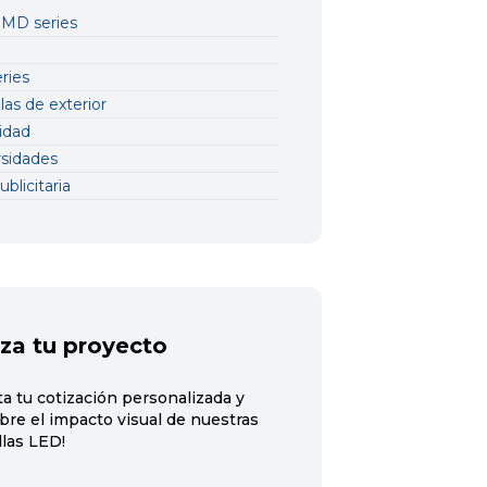
SMD series
i
ries
las de exterior
idad
rsidades
ublicitaria
za tu proyecto
ita tu cotización personalizada y
bre el impacto visual de nuestras
llas LED!