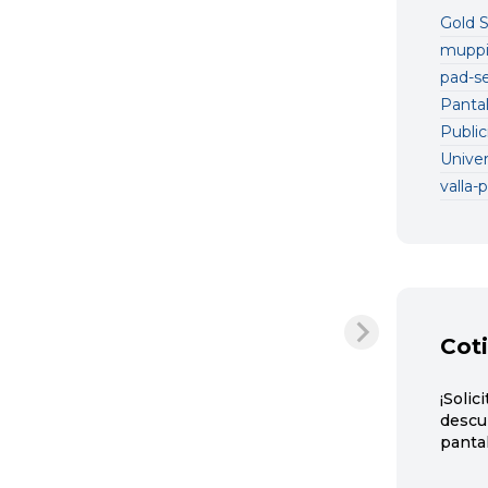
Gold 
mupp
pad-se
Pantal
Public
Unive
valla-p
Coti
¡Solic
descu
panta