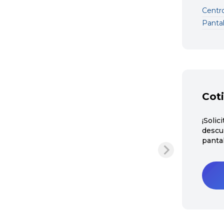
Centr
Pantal
Coti
¡Solic
descu
panta