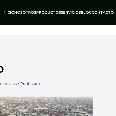
INICIO
NOSOTROS
PRODUCTOS
SERVICIOS
BLOG
CONTACTO
O
merciales
/
Puntacero